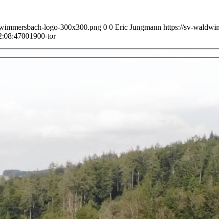
ldwimmersbach-logo-300x300.png
0
0
Eric Jungmann
https://sv-waldw
2:08:47
001900-tor