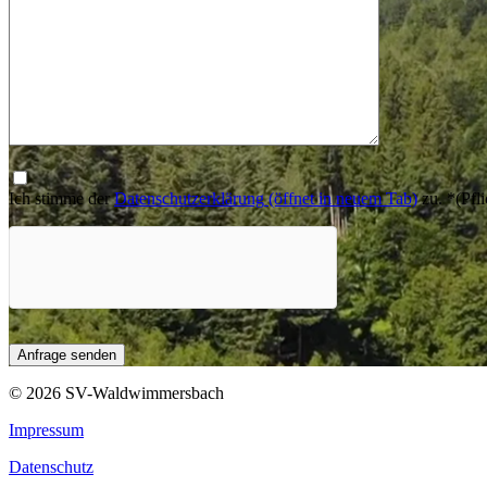
Ich stimme der
Datenschutzerklärung
(öffnet in neuem Tab)
zu.
*
(Pfli
© 2026 SV-Waldwimmersbach
Impressum
Datenschutz