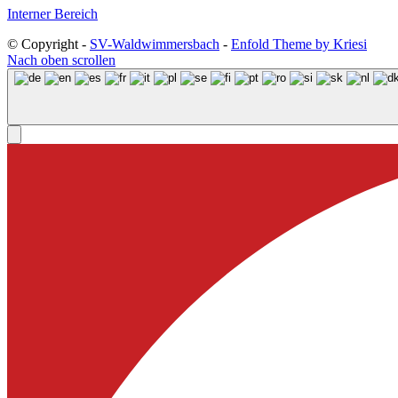
Interner Bereich
© Copyright -
SV-Waldwimmersbach
-
Enfold Theme by Kriesi
Nach oben scrollen