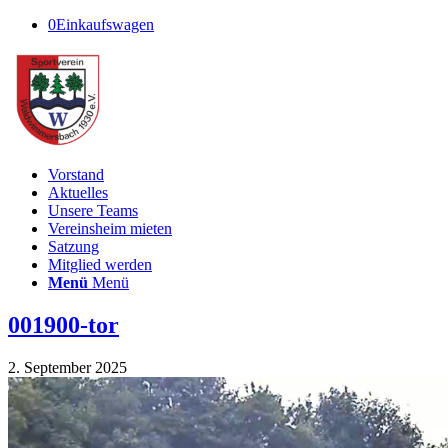
0
Einkaufswagen
Vorstand
Aktuelles
Unsere Teams
Vereinsheim mieten
Satzung
Mitglied werden
Menü
Menü
001900-tor
2. September 2025