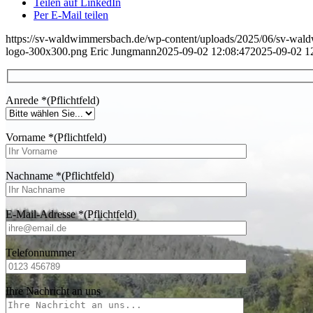
Teilen auf LinkedIn
Per E-Mail teilen
https://sv-waldwimmersbach.de/wp-content/uploads/2025/06/sv-wa
logo-300x300.png
Eric Jungmann
2025-09-02 12:08:47
2025-09-02 1
Anrede
*
(Pflichtfeld)
Vorname
*
(Pflichtfeld)
Nachname
*
(Pflichtfeld)
E-Mail-Adresse
*
(Pflichtfeld)
Telefonnummer
Ihre Nachricht an uns