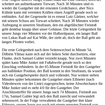
scheitert am aufmerksamen Torwart. Nach 30 Minuten sind es
wieder die Gastgeber mit der erneuten Großchance, aber Nico
Kühnle kann mit vereinten Kräften einen Angriff gerade noch so
entbinden. Auf der Gegenseite ist es erneut Lutz Gärtner, welcher
mit seinem Schuss am Torwart scheitert. Nach 38 Minuten wieder
Aufregung in unserem Strafraum, den ein abgefälschter Freistoß
geht denkbar knapp über unser Gehäuse. Die letzte Gelegenheit für
unsere Jungs vier Minuten vor der Halbzeitpause, ein langer Ball
von Lukas Raab auf Kai Wille, der zieht ab, doch der Ball geht am
langen Pfosten vorbei.
Die erste Gelegenheit nach dem Seitenwechsel in Minute 54,
Dilbirin Yilmaz kann sich auf der linken Seite durchsetzen, eine
Flanke, doch Samuel Gabler verzieht knapp. Nur zwei Minuten
später kann Mike Junker mit Fußabwehr gerade noch so den
Einschlag verhindern. In der 65.Minute Freistoß für den Gastgeber
aus halblinker Position, der Ball kommt in den Strafraum, da wuselt
sich ein Gastgeberspieler durch und vollendet. Nur weitere sieben
Minuten später bekommen die Gastgeber einen Elfmeter (nach
Videobeweis von der Linie) zugesprochen, keine Abwehrchance für
Mike Junker und es steht 4:0 für den Gastgeber. Der
Anschlusstreffer für unsere Jungs nach 74 Minuten, Freistoß aus
17m, Samuel Gabler legt sich den Ball zurecht und verwandelt
sehenswert. In der Folge verwalteten die Gastgeber ihre klare
Führung, unsere Jungs nur noch mit einem erneuten Freistoß von