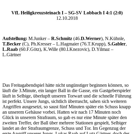
VfL Heiligkreuzsteinach I – SG-SV Lobbach I 4:1 (2:0)
12.10.2018
Aufstellung:
M.Junker –
R.Schmitz
(46.
D.Werner
), N.Kühnle,
T.Becker
(C), Ph.Kresser – L.Hagmaier (76.T.Krupp),
S.Gabler
,
L.Raab
(60.F.Götz), K.Wille (80.I.Knezovic), D.Yilmaz –
L.Gärtner
Das Freitagabendspiel hätte nicht ungünstiger beginnen können, so
läuft die 3.Minute, ein langer Ball in die Gasse, ein Gastgeberspieler
läuft in Selbige, überlupft unseren Torwart und die schnelle Führung
ist perfekt. Unsere Jungs, sichtlich überrascht, sahen sich weiteren
Angriffen ausgesetzt, so saust fünf Minuten später ein Schuss knapp
an unserem Gehäuse vorbei. Hatten wir nach 17 Minuten noch
Glück in unserem Strafraum, so gab es nur eine Minute später den
zweiten Treffer, der Ball über mehrere Stationen gespielt, Selbiger
landet an der Strafraumgrenze, Schuss und Tor. Im Gegenzug der
erste Angriff unserer Jungs, Lukas Raab auf Lutz Gärtner, doch der