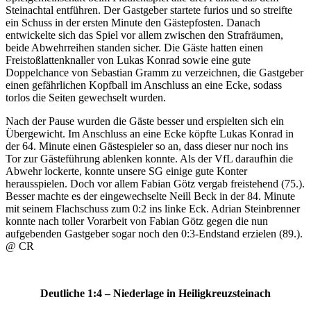
Steinachtal entführen. Der Gastgeber startete furios und so streifte
ein Schuss in der ersten Minute den Gästepfosten. Danach
entwickelte sich das Spiel vor allem zwischen den Strafräumen,
beide Abwehrreihen standen sicher. Die Gäste hatten einen
Freistoßlattenknaller von Lukas Konrad sowie eine gute
Doppelchance von Sebastian Gramm zu verzeichnen, die Gastgeber
einen gefährlichen Kopfball im Anschluss an eine Ecke, sodass
torlos die Seiten gewechselt wurden.
Nach der Pause wurden die Gäste besser und erspielten sich ein
Übergewicht. Im Anschluss an eine Ecke köpfte Lukas Konrad in
der 64. Minute einen Gästespieler so an, dass dieser nur noch ins
Tor zur Gästeführung ablenken konnte. Als der VfL daraufhin die
Abwehr lockerte, konnte unsere SG einige gute Konter
herausspielen. Doch vor allem Fabian Götz vergab freistehend (75.).
Besser machte es der eingewechselte Neill Beck in der 84. Minute
mit seinem Flachschuss zum 0:2 ins linke Eck. Adrian Steinbrenner
konnte nach toller Vorarbeit von Fabian Götz gegen die nun
aufgebenden Gastgeber sogar noch den 0:3-Endstand erzielen (89.).
@ CR
Deutliche 1:4 – Niederlage in Heiligkreuzsteinach