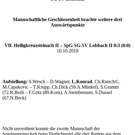
Mannschaftliche Geschlossenheit brachte weitere drei
Auswärtspunkte
VfL Heiligkreuzsteinach II – SpG SG-SV Lobbach II 0:3 (0:0)
10.10.2018
Aufstellung:
S.Wesch – D.Wagner,
L.Konrad
, Ch.Rutsch©,
M.Capakovic – T.Krupp, Ch.Dick (59.A.Münkel), S.Gramm
(72.R.Berli – F.Götz (89.Korn), A.Steinbrenner, S.Dussel
(67.N.Beck)
Nicht unverdient konnte die zweite Mannschaft der
Spielgemeinschaft beim Flutlichtspiel alle drei Punkte aus dem