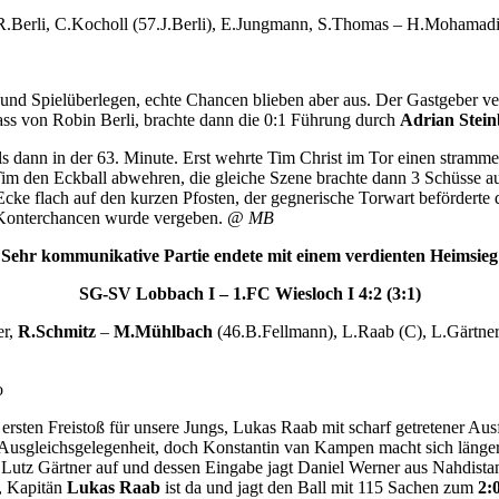
.Berli, C.Kocholl (57.J.Berli), E.Jungmann, S.Thomas – H.Mohamadi 
nd Spielüberlegen, echte Chancen blieben aber aus. Der Gastgeber ver
Pass von Robin Berli, brachte dann die 0:1 Führung durch
Adrian
Stei
els dann in der 63. Minute. Erst wehrte Tim Christ im Tor einen stram
im den Eckball abwehren, die gleiche Szene brachte dann 3 Schüsse auf 
Ecke flach auf den kurzen Pfosten, der gegnerische Torwart beförderte 
e Konterchancen wurde vergeben. @
MB
Sehr kommunikative Partie endete mit einem verdienten Heimsieg
SG-SV Lobbach I – 1.FC Wiesloch I 4:2 (3:1)
er,
R.Schmitz
–
M.Mühlbach
(46.B.Fellmann), L.Raab (C), L.Gärtne
o
 ersten Freistoß für unsere Jungs, Lukas Raab mit scharf getretener Au
Ausgleichsgelegenheit, doch Konstantin van Kampen macht sich länger al
ür Lutz Gärtner auf und dessen Eingabe jagt Daniel Werner aus Nahdist
m, Kapitän
Lukas Raab
ist da und jagt den Ball mit 115 Sachen zum
2: