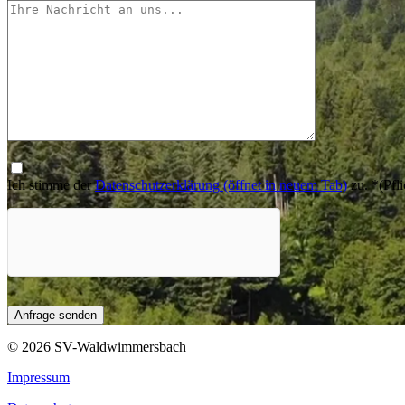
Ich stimme der
Datenschutzerklärung
(öffnet in neuem Tab)
zu.
*
(Pfli
© 2026 SV-Waldwimmersbach
Impressum