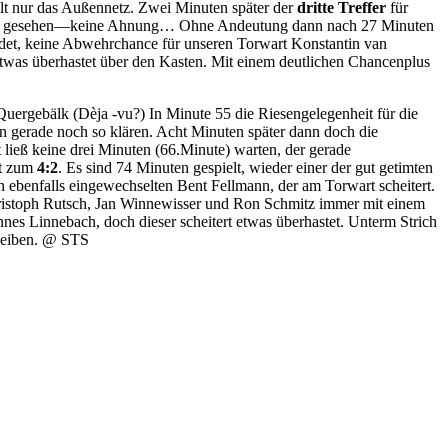
lt nur das Außennetz. Zwei Minuten später der
dritte Treffer
für
 Mal gesehen—keine Ahnung… Ohne Andeutung dann nach 27 Minuten
andet, keine Abwehrchance für unseren Torwart Konstantin van
etwas überhastet über den Kasten. Mit einem deutlichen Chancenplus
Quergebälk (Dèja -vu?) In Minute 55 die Riesengelegenheit für die
gerade noch so klären. Acht Minuten später dann doch die
 ließ keine drei Minuten (66.Minute) warten, der gerade
lt zum
4:2
. Es sind 74 Minuten gespielt, wieder einer der gut getimten
en ebenfalls eingewechselten Bent Fellmann, der am Torwart scheitert.
hristoph Rutsch, Jan Winnewisser und Ron Schmitz immer mit einem
es Linnebach, doch dieser scheitert etwas überhastet. Unterm Strich
bleiben. @ STS