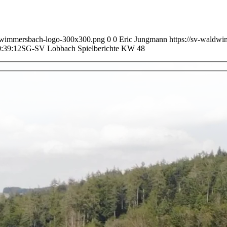
ldwimmersbach-logo-300x300.png
0
0
Eric Jungmann
https://sv-waldw
:39:12
SG-SV Lobbach Spielberichte KW 48