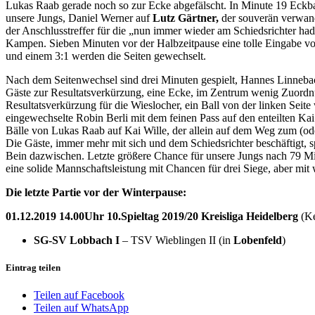
Lukas Raab gerade noch so zur Ecke abgefälscht. In Minute 19 Eckb
unsere Jungs, Daniel Werner auf
Lutz Gärtner,
der souverän verwan
der Anschlusstreffer für die „nun immer wieder am Schiedsrichter ha
Kampen. Sieben Minuten vor der Halbzeitpause eine tolle Eingabe vo
und einem 3:1 werden die Seiten gewechselt.
Nach dem Seitenwechsel sind drei Minuten gespielt, Hannes Linnebach 
Gäste zur Resultatsverkürzung, eine Ecke, im Zentrum wenig Zuord
Resultatsverkürzung für die Wieslocher, ein Ball von der linken Sei
eingewechselte Robin Berli mit dem feinen Pass auf den enteilten Ka
Bälle von Lukas Raab auf Kai Wille, der allein auf dem Weg zum (oder 
Die Gäste, immer mehr mit sich und dem Schiedsrichter beschäftigt,
Bein dazwischen. Letzte größere Chance für unsere Jungs nach 79 Min
eine solide Mannschaftsleistung mit Chancen für drei Siege, aber mit
Die letzte Partie vor der Winterpause:
01.12.2019 14.00Uhr 10.Spieltag 2019/20 Kreisliga Heidelberg
(Ke
SG-SV Lobbach I
– TSV Wieblingen II (in
Lobenfeld
)
Eintrag teilen
Teilen auf Facebook
Teilen auf WhatsApp