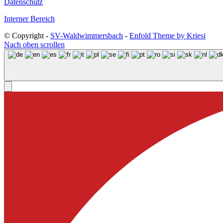
Datenschutz
Interner Bereich
© Copyright -
SV-Waldwimmersbach
-
Enfold Theme by Kriesi
Nach oben scrollen