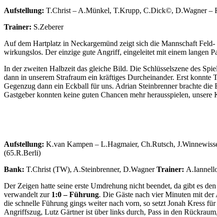
Aufstellung:
T.Christ – A.Münkel, T.Krupp, C.Dick©, D.Wagner – R
Trainer:
S.Zeberer
Auf dem Hartplatz in Neckargemünd zeigt sich die Mannschaft Feld- u
wirkungslos. Der einzige gute Angriff, eingeleitet mit einem langen 
In der zweiten Halbzeit das gleiche Bild. Die Schlüsselszene des Spi
dann in unserem Strafraum ein kräftiges Durcheinander. Erst konnte T
Gegenzug dann ein Eckball für uns. Adrian Steinbrenner brachte die 
Gastgeber konnten keine guten Chancen mehr herausspielen, unser
Aufstellung:
K.van Kampen – L.Hagmaier, Ch.Rutsch, J.Winnewiss
(65.R.Berli)
Bank:
T.Christ (TW), A.Steinbrenner, D.Wagner
Trainer:
A.Iannell
Der Zeigen hatte seine erste Umdrehung nicht beendet, da gibt es den
verwandelt zur
1:0 – Führung
. Die Gäste nach vier Minuten mit der 
die schnelle Führung gings weiter nach vorn, so setzt Jonah Kress f
Angriffszug, Lutz Gärtner ist über links durch, Pass in den Rückrau