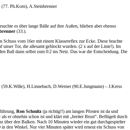
(77. Ph.Korn), A.Steinbrenner
suchte es über lange Bälle auf ihre Außen, blieben aber ebenso
nbrenner
(33.).
men Schuss vom 16er mit einem Klassereflex zur Ecke. Diese brachte
unser Tor, die allesamt geblockt wurden. (2 x auf der Linie!). Im
den Ball dann selbst zum 0:2 ins Netz. Das war die Entscheidung. Die
r (59.K.Wille), H.Linnebach, D.Werner (90.E.Jungmann) – J.Kress
sführung,
Ron Schmitz
(ja richtig!!) am langen Pfosten ist da und
s er ohnehin schon ist und klärt mit „breiter Brust“. Beflügelt durch
anz über den Balken. Nach 10 Minuten wieder ein gut durchgespielter
0
in den Winkel. Nur vier Minuten später wird erneut ein Schuss von