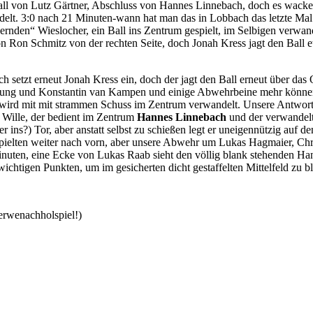
all von Lutz Gärtner, Abschluss von Hannes Linnebach, doch es wacke
delt. 3:0 nach 21 Minuten-wann hat man das in Lobbach das letzte
dernden“ Wieslocher, ein Ball ins Zentrum gespielt, im Selbigen verw
n Ron Schmitz von der rechten Seite, doch Jonah Kress jagt den Ball 
setzt erneut Jonah Kress ein, doch der jagt den Ball erneut über das 
nung und Konstantin van Kampen und einige Abwehrbeine mehr können 
te wird mit mit strammen Schuss im Zentrum verwandelt. Unsere Antwort
i Wille, der bedient im Zentrum
Hannes Linnebach
und der verwande
ins?) Tor, aber anstatt selbst zu schießen legt er uneigennützig auf d
 spielten weiter nach vorn, aber unsere Abwehr um Lukas Hagmaier, C
uten, eine Ecke von Lukas Raab sieht den völlig blank stehenden Hann
 wichtigen Punkten, um im gesicherten dicht gestaffelten Mittelfeld zu 
rwenachholspiel!)