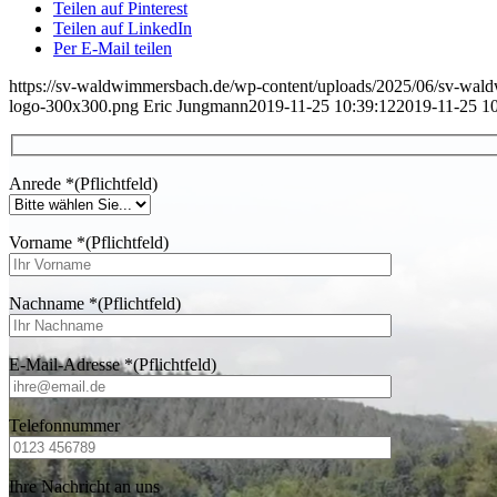
Teilen auf Pinterest
Teilen auf LinkedIn
Per E-Mail teilen
https://sv-waldwimmersbach.de/wp-content/uploads/2025/06/sv-wa
logo-300x300.png
Eric Jungmann
2019-11-25 10:39:12
2019-11-25 10
Anrede
*
(Pflichtfeld)
Vorname
*
(Pflichtfeld)
Nachname
*
(Pflichtfeld)
E-Mail-Adresse
*
(Pflichtfeld)
Telefonnummer
Ihre Nachricht an uns