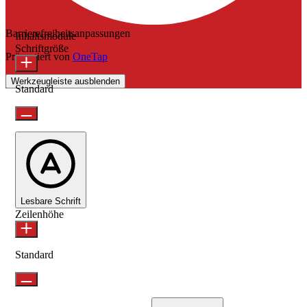
Barrierefreiheitsanpassungen
Inhaltsmodule
Schriftgröße
Präsentiert von
OneTap
Werkzeugleiste ausblenden
Standard
Lesbare Schrift
Zeilenhöhe
Standard