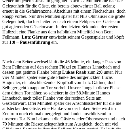
weiter um jeden Grashalm gefightet. Nach 27 Minuten die nächste
Gelegenheit für die Gäste, ein bereits abgewehrter Ball gelang
erneut in die Gefahrenzone, Abschluss mit einem Flachschuss, doch
knapp vorbei. Nur drei Minuten später hat Nils Ohlhauser die große
Gelegenheit, doch scheitert er nach einem Fehlpass der Gäste am
gut agierenden Gästetorwart. In den letzten Sekunden der ersten
Halbzeit eine Flanke aus dem halblinken Mittelfeld von Bent
Fellmann,
Lutz Gärtner
entwischt seinem Gegenspieler und köpft
zur
1:0 – Pausenführung
ein.
Nach dem Seitenwechsel läuft die 46.Minute, ein langer Pass von
Bent Fellmann auf den rechten Flügel zu Hannes Linnebach und
dessen gut getimte Flanke bringt
Lukas Raab
zum
2:0
unter. Nur
vier Minuten später eine gute Flanke des aufgerückten Lucas
Hagmaier, ein abschließender Kopfball von Lutz Gärtner, doch
Selbiger geht knapp am Tor vorbei. Unsere Jungs in dieser Phase
dem dritten Tor näher, so scheitert in der 58.Minute Hannes
Linnebach nach toller Flanke von der rechten Seite am
Gästetorwart. Drei Minuten später der Anschlusstreffer für die nie
aufsteckenden Gäste, eine Flanke von der linken Seite wird im
Zentrum noch einmal quergelegt und landet anschließend in
unserem Tor. Nun bekamen die Gäste wieder Oberwasser und nach
70 Minuten die Riesengelegenheit zum Ausgleich, doch mit viel