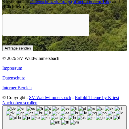
Ich stimme der
Datenschutzerklärung
(öffnet in neuem Tab)
zu.
*
(Pflichtfeld)
© 2026 SV-Waldwimmersbach
Impressum
Datenschutz
Interner Bereich
© Copyright -
SV-Waldwimmersbach
-
Enfold Theme by Kriesi
Nach oben scrollen