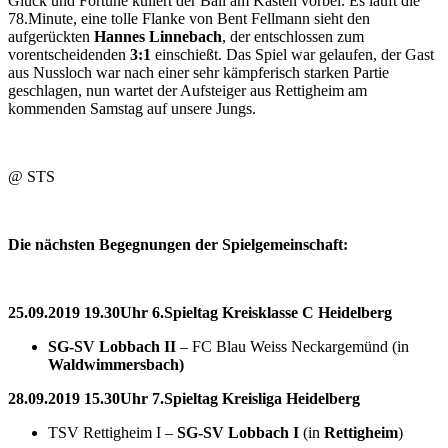
Glück und Fortüne kullert der Ball am Kasten vorbei. Es läuft die
78.Minute, eine tolle Flanke von Bent Fellmann sieht den
aufgerückten
Hannes Linnebach
, der entschlossen zum
vorentscheidenden
3:1
einschießt. Das Spiel war gelaufen, der Gast
aus Nussloch war nach einer sehr kämpferisch starken Partie
geschlagen, nun wartet der Aufsteiger aus Rettigheim am
kommenden Samstag auf unsere Jungs.
@ STS
Die nächsten Begegnungen der Spielgemeinschaft:
25.09.2019 19.30Uhr 6.Spieltag Kreisklasse C Heidelberg
SG-SV Lobbach II
– FC Blau Weiss Neckargemünd (in
Waldwimmersbach)
28.09.2019 15.30Uhr 7.Spieltag Kreisliga Heidelberg
TSV Rettigheim I –
SG-SV Lobbach I
(in
Rettigheim
)