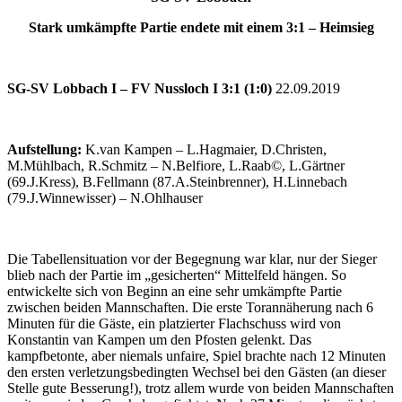
Stark umkämpfte Partie endete mit einem 3:1 – Heimsieg
SG-SV Lobbach I – FV Nussloch I 3:1 (1:0)
22.09.2019
Aufstellung:
K.van Kampen – L.Hagmaier, D.Christen,
M.Mühlbach, R.Schmitz – N.Belfiore, L.Raab©, L.Gärtner
(69.J.Kress), B.Fellmann (87.A.Steinbrenner), H.Linnebach
(79.J.Winnewisser) – N.Ohlhauser
Die Tabellensituation vor der Begegnung war klar, nur der Sieger
blieb nach der Partie im „gesicherten“ Mittelfeld hängen. So
entwickelte sich von Beginn an eine sehr umkämpfte Partie
zwischen beiden Mannschaften. Die erste Torannäherung nach 6
Minuten für die Gäste, ein platzierter Flachschuss wird von
Konstantin van Kampen um den Pfosten gelenkt. Das
kampfbetonte, aber niemals unfaire, Spiel brachte nach 12 Minuten
den ersten verletzungsbedingten Wechsel bei den Gästen (an dieser
Stelle gute Besserung!), trotz allem wurde von beiden Mannschaften