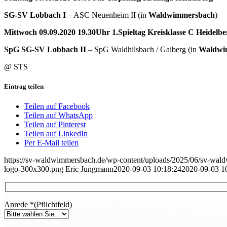
SG-SV Lobbach I
– ASC Neuenheim II (in
Waldwimmersbach
)
Mittwoch 09.09.2020 19.30Uhr 1.Spieltag Kreisklasse C Heidelbe
SpG SG-SV Lobbach II
– SpG Waldhilsbach / Gaiberg (in
Waldwi
@ STS
Eintrag teilen
Teilen auf Facebook
Teilen auf WhatsApp
Teilen auf Pinterest
Teilen auf LinkedIn
Per E-Mail teilen
https://sv-waldwimmersbach.de/wp-content/uploads/2025/06/sv-wa
logo-300x300.png
Eric Jungmann
2020-09-03 10:18:24
2020-09-03 1
Anrede
*
(Pflichtfeld)