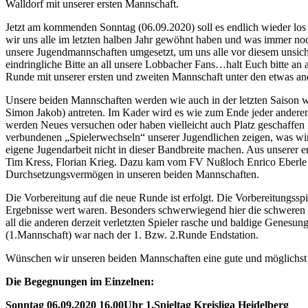
Walldorf mit unserer ersten Mannschaft.
Jetzt am kommenden Sonntag (06.09.2020) soll es endlich wieder los
wir uns alle im letzten halben Jahr gewöhnt haben und was immer noch 
unsere Jugendmannschaften umgesetzt, um uns alle vor diesem unsich
eindringliche Bitte an all unsere Lobbacher Fans…halt Euch bitte an a
Runde mit unserer ersten und zweiten Mannschaft unter den etwas a
Unsere beiden Mannschaften werden wie auch in der letzten Saison wei
Simon Jakob) antreten. Im Kader wird es wie zum Ende jeder anderen S
werden Neues versuchen oder haben vielleicht auch Platz geschaffen 
verbundenen „Spielerwechseln“ unserer Jugendlichen zeigen, was wir 
eigene Jugendarbeit nicht in dieser Bandbreite machen. Aus unserer er
Tim Kress, Florian Krieg. Dazu kam vom FV Nußloch Enrico Eberle 
Durchsetzungsvermögen in unseren beiden Mannschaften.
Die Vorbereitung auf die neue Runde ist erfolgt. Die Vorbereitungss
Ergebnisse wert waren. Besonders schwerwiegend hier die schweren 
all die anderen derzeit verletzten Spieler rasche und baldige Genes
(1.Mannschaft) war nach der 1. Bzw. 2.Runde Endstation.
Wünschen wir unseren beiden Mannschaften eine gute und möglichst erf
Die Begegnungen im Einzelnen:
Sonntag 06.09.2020 16.00Uhr 1.Spieltag Kreisliga Heidelberg