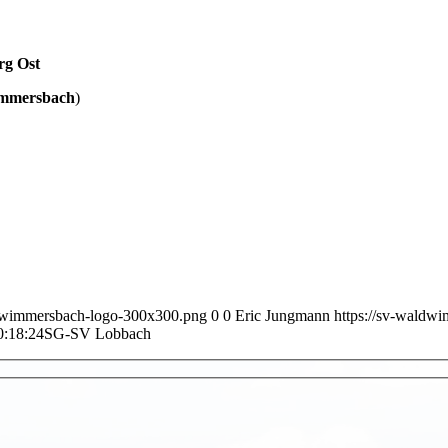
rg Ost
mmersbach
)
ldwimmersbach-logo-300x300.png
0
0
Eric Jungmann
https://sv-waldw
0:18:24
SG-SV Lobbach