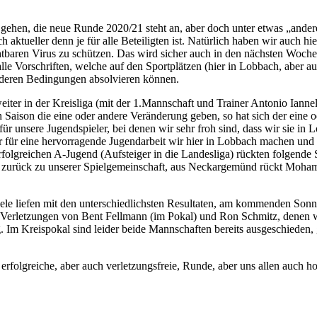
 gehen, die neue Runde 2020/21 steht an, aber doch unter etwas „ande
aktueller denn je für alle Beteiligten ist. Natürlich haben wir auch h
tbaren Virus zu schützen. Das wird sicher auch in den nächsten Woch
lle Vorschriften, welche auf den Sportplätzen (hier in Lobbach, aber a
nderen Bedingungen absolvieren können.
ter in der Kreisliga (mit der 1.Mannschaft und Trainer Antonio Iannel
aison die eine oder andere Veränderung geben, so hat sich der eine ode
für unsere Jugendspieler, bei denen wir sehr froh sind, dass wir sie 
für eine hervorragende Jugendarbeit wir hier in Lobbach machen und w
folgreichen A-Jugend (Aufsteiger in die Landesliga) rückten folgende S
zurück zu unserer Spielgemeinschaft, aus Neckargemünd rückt Moham
piele liefen mit den unterschiedlichsten Resultaten, am kommenden So
Verletzungen von Bent Fellmann (im Pokal) und Ron Schmitz, denen wi
ung. Im Kreispokal sind leider beide Mannschaften bereits ausgeschied
olgreiche, aber auch verletzungsfreie, Runde, aber uns allen auch hof