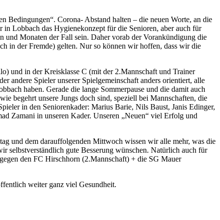
ren Bedingungen“. Corona- Abstand halten – die neuen Worte, an die
ier in Lobbach das Hygienekonzept für die Senioren, aber auch für
en und Monaten der Fall sein. Daher vorab der Vorankündigung die
uch in der Fremde) gelten. Nur so können wir hoffen, dass wir die
lo) und in der Kreisklasse C (mit der 2.Mannschaft und Trainer
r andere Spieler unserer Spielgemeinschaft anders orientiert, alle
in Lobbach haben. Gerade die lange Sommerpause und die damit auch
ie begehrt unsere Jungs doch sind, speziell bei Mannschaften, die
pieler in den Seniorenkader: Marius Barie, Nils Baust, Janis Edinger,
ad Zamani in unseren Kader. Unseren „Neuen“ viel Erfolg und
nntag und dem darauffolgenden Mittwoch wissen wir alle mehr, was die
r selbstverständlich gute Besserung wünschen. Natürlich auch für
en, gegen den FC Hirschhorn (2.Mannschaft) + die SG Mauer
fentlich weiter ganz viel Gesundheit.