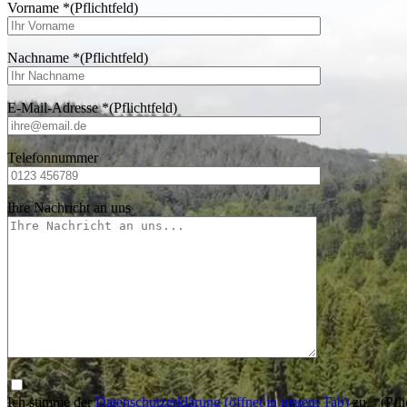
Vorname
*
(Pflichtfeld)
Nachname
*
(Pflichtfeld)
E-Mail-Adresse
*
(Pflichtfeld)
Telefonnummer
Ihre Nachricht an uns
Ich stimme der
Datenschutzerklärung
(öffnet in neuem Tab)
zu.
*
(Pfli