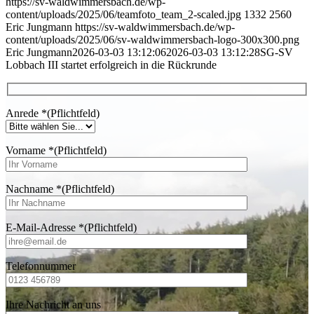
https://sv-waldwimmersbach.de/wp-
content/uploads/2025/06/teamfoto_team_2-scaled.jpg
1332
2560
Eric Jungmann
https://sv-waldwimmersbach.de/wp-
content/uploads/2025/06/sv-waldwimmersbach-logo-300x300.png
Eric Jungmann
2026-03-03 13:12:06
2026-03-03 13:12:28
SG-SV
Lobbach III startet erfolgreich in die Rückrunde
Anrede
*
(Pflichtfeld)
Vorname
*
(Pflichtfeld)
Nachname
*
(Pflichtfeld)
E-Mail-Adresse
*
(Pflichtfeld)
Telefonnummer
Ihre Nachricht an uns