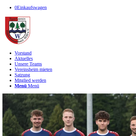
0
Einkaufswagen
Vorstand
Aktuelles
Unsere Teams
Vereinsheim mieten
Satzung
Mitglied werden
Menü
Menü