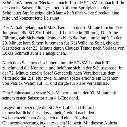
Schönau/Altneudorf/
Neckarsteinach II ist die SG-SV Lobbach III in
die zweite Saisonhälfte gestartet. Auf dem Sportplatz an der
Schönauer Straße zeigte die Mannschaft über weite Strecken eine
reife und konzentrierte Leistung.
Der Auftakt gelang nach Maß: Bereits in der 5. Minute brachte Eric
Jungmann die SG-SV Lobbach III mit 1:0 in Führung. Die frühe
Führung gab Sicherheit, dennoch blieb die Partie umkämpft. In der
20. Minute kam Simon Jungmann für Kai Wille ins Spiel, ehe die
Gastgeber in der 23. Minute durch Claudio Teinor nach Vorlage von
Lukas Schmidt zum 1:1 ausglichen.
Nach dem Seitenwechsel übernahm die SG-SV Lobbach III
zunehmend die Kontrolle und belohnte sich in der Schlussphase. In
der 72. Minute erzielte Josef Gencarelli nach Vorarbeit aus dem
Mittelfeld das 2:1. Nur zwei Minuten später erhöhte ein Eigentor
von Patrick Wendt auf 3:1 und sorgte für klare Verhältnisse.
Den Schlusspunkt setzte Nils Mauermann in der 90. Minute mit
seinem ersten Saisontor zum 4:1-Endstand.
Insgesamt überzeugte die SG-SV Lobbach III durch
mannschaftliche Geschlossenheit, Geduld nach dem
zwischenzeitlichen Ausgleich und eine effektive
Chancenverwertung in der zweiten Halbzeit. Mit diesem Auftritt