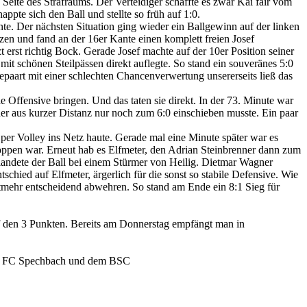
 Seite des Strafraums. Der Verteidiger schaffte es zwar Kai fair vom
ppte sich den Ball und stellte so früh auf 1:0.
e. Der nächsten Situation ging wieder ein Ballgewinn auf der linken
tzen und fand an der 16er Kante einen komplett freien Josef
zt erst richtig Bock. Gerade Josef machte auf der 10er Position seiner
it schönen Steilpässen direkt auflegte. So stand ein souveränes 5:0
epaart mit einer schlechten Chancenverwertung unsererseits ließ das
e Offensive bringen. Und das taten sie direkt. In der 73. Minute war
 der aus kurzer Distanz nur noch zum 6:0 einschieben musste. Ein paar
r per Volley ins Netz haute. Gerade mal eine Minute später war es
oppen war. Erneut hab es Elfmeter, den Adrian Steinbrenner dann zum
landete der Ball bei einem Stürmer von Heilig. Dietmar Wagner
chied auf Elfmeter, ärgerlich für die sonst so stabile Defensive. Wie
htmehr entscheidend abwehren. So stand am Ende ein 8:1 Sieg für
uf den 3 Punkten. Bereits am Donnerstag empfängt man in
vom FC Spechbach und dem BSC