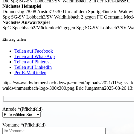
Die Spg SG-SV Lobbach3/SV Waldhilsbach 2 in der Kreisklasse C
Nächstes Heimspiel
Donnerstag 28.08 Anstoß19:30 Uhr auf dem Sportgelände in Waldw
Spg SG-SV Lobbach3/SV Waldhilsbach 2 gegen FC Germania Meck
Nächstes Auswärtsspiel
SpG Spechbach2/Mückenloch2 gegen Spg SG-SV Lobbach3/SV Wal
Eintrag teilen
Teilen auf Facebook
Teilen auf WhatsApp
Teilen auf Pinterest
Teilen auf LinkedIn
Per E-Mail teilen
https://sv-waldwimmersbach.de/wp-content/uploads/2021/11/sg_sv_lo
waldwimmersbach-logo-300x300.png
Eric Jungmann
2025-08-26 13:
Anrede
*
(Pflichtfeld)
Vorname
*
(Pflichtfeld)