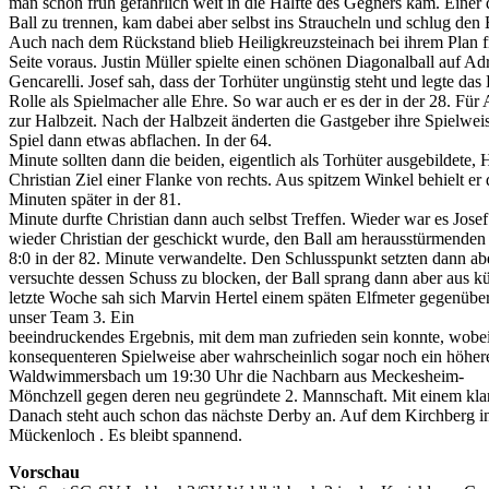
man schon früh gefährlich weit in die Hälfte des Gegners kam. Einer d
Ball zu trennen, kam dabei aber selbst ins Straucheln und schlug den 
Auch nach dem Rückstand blieb Heiligkreuzsteinach bei ihrem Plan fr
Seite voraus. Justin Müller spielte einen schönen Diagonalball auf A
Gencarelli. Josef sah, dass der Torhüter ungünstig steht und legte das
Rolle als Spielmacher alle Ehre. So war auch er es der in der 28. Fü
zur Halbzeit. Nach der Halbzeit änderten die Gastgeber ihre Spielwei
Spiel dann etwas abflachen. In der 64.
Minute sollten dann die beiden, eigentlich als Torhüter ausgebildete,
Christian Ziel einer Flanke von rechts. Aus spitzem Winkel behielt e
Minuten später in der 81.
Minute durfte Christian dann auch selbst Treffen. Wieder war es Josef
wieder Christian der geschickt wurde, den Ball am herausstürmenden
8:0 in der 82. Minute verwandelte. Den Schlusspunkt setzten dann ab
versuchte dessen Schuss zu blocken, der Ball sprang dann aber aus kür
letzte Woche sah sich Marvin Hertel einem späten Elfmeter gegenübe
unser Team 3. Ein
beeindruckendes Ergebnis, mit dem man zufrieden sein konnte, wobei
konsequenteren Spielweise aber wahrscheinlich sogar noch ein höher
Waldwimmersbach um 19:30 Uhr die Nachbarn aus Meckesheim-
Mönchzell gegen deren neu gegründete 2. Mannschaft. Mit einem klar
Danach steht auch schon das nächste Derby an. Auf dem Kirchberg 
Mückenloch . Es bleibt spannend.
Vorschau