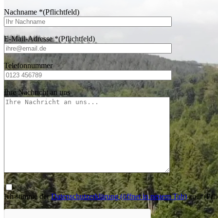
Nachname
*
(Pflichtfeld)
E-Mail-Adresse
*
(Pflichtfeld)
Telefonnummer
Ihre Nachricht an uns
Ich stimme der
Datenschutzerklärung
(öffnet in neuem Tab)
zu.
*
(Pfli