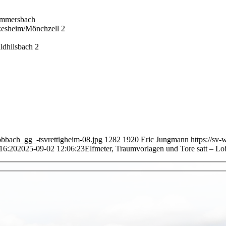
immersbach
esheim/Mönchzell 2
dhilsbach 2
bbach_gg_-tsvrettigheim-08.jpg
1282
1920
Eric Jungmann
https://sv
16:20
2025-09-02 12:06:23
Elfmeter, Traumvorlagen und Tore satt – Lob