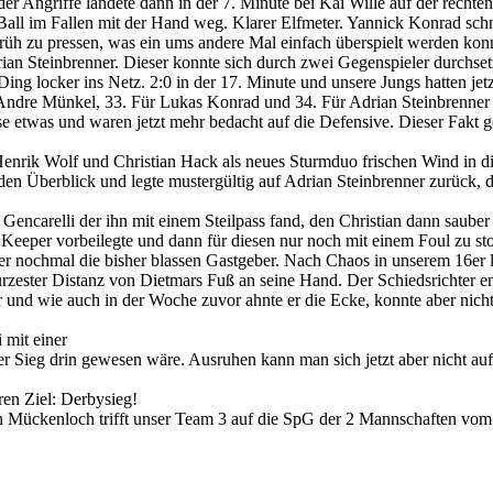
er Angriffe landete dann in der 7. Minute bei Kai Wille auf der rechten
Ball im Fallen mit der Hand weg. Klarer Elfmeter. Yannick Konrad schna
üh zu pressen, was ein ums andere Mal einfach überspielt werden konnt
drian Steinbrenner. Dieser konnte sich durch zwei Gegenspieler durchse
 Ding locker ins Netz. 2:0 in der 17. Minute und unsere Jungs hatten jet
r Andre Münkel, 33. Für Lukas Konrad und 34. Für Adrian Steinbrenner m
se etwas und waren jetzt mehr bedacht auf die Defensive. Dieser Fakt g
 Henrik Wolf und Christian Hack als neues Sturmduo frischen Wind in di
r den Überblick und legte mustergültig auf Adrian Steinbrenner zurück,
 Gencarelli der ihn mit einem Steilpass fand, den Christian dann saube
 Keeper vorbeilegte und dann für diesen nur noch mit einem Foul zu st
er nochmal die bisher blassen Gastgeber. Nach Chaos in unserem 16er 
zester Distanz von Dietmars Fuß an seine Hand. Der Schiedsrichter ents
r und wie auch in der Woche zuvor ahnte er die Ecke, konnte aber nic
 mit einer
er Sieg drin gewesen wäre. Ausruhen kann man sich jetzt aber nicht a
en Ziel: Derbysieg!
in Mückenloch trifft unser Team 3 auf die SpG der 2 Mannschaften 