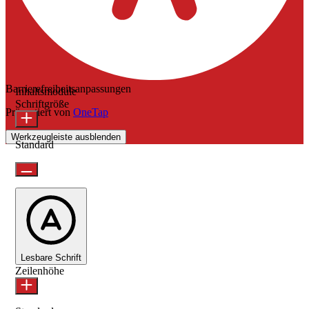
Barrierefreiheitsanpassungen
Inhaltsmodule
Schriftgröße
Präsentiert von
OneTap
Werkzeugleiste ausblenden
Standard
Lesbare Schrift
Zeilenhöhe