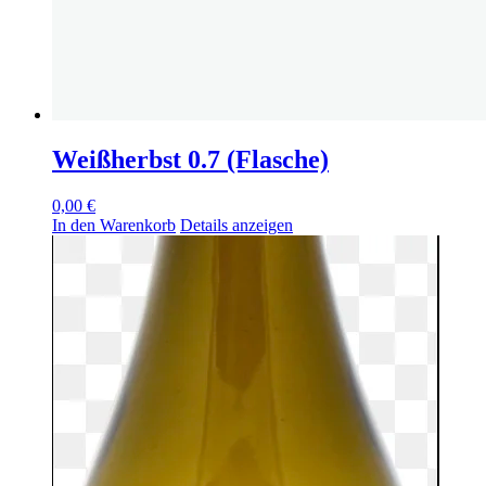
Weißherbst 0.7 (Flasche)
0,00
€
In den Warenkorb
Details anzeigen