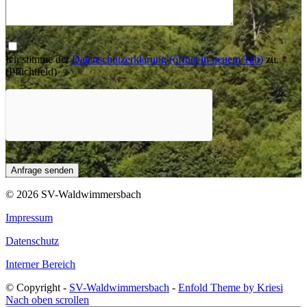
Ich stimme der
Datenschutzerklärung
(öffnet in neuem Tab)
zu.
*
(Pflichtfeld)
© 2026 SV-Waldwimmersbach
Impressum
Datenschutz
Interner Bereich
© Copyright -
SV-Waldwimmersbach
-
Enfold Theme by Kriesi
Nach oben scrollen