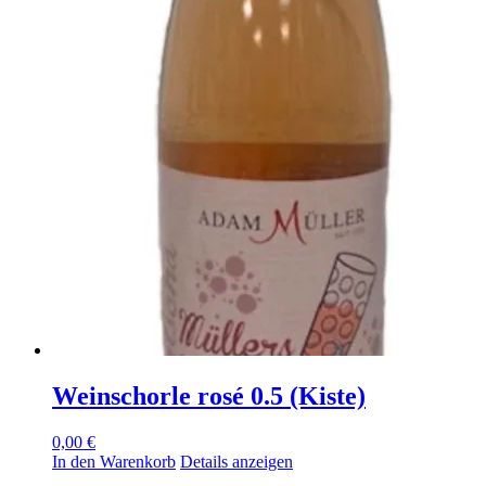
Weinschorle rosé 0.5 (Kiste)
0,00
€
In den Warenkorb
Details anzeigen