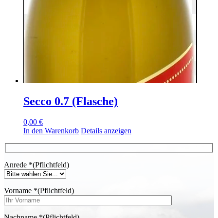
Secco 0.7 (Flasche)
0,00
€
In den Warenkorb
Details anzeigen
Anrede
*
(Pflichtfeld)
Vorname
*
(Pflichtfeld)
Nachname
*
(Pflichtfeld)