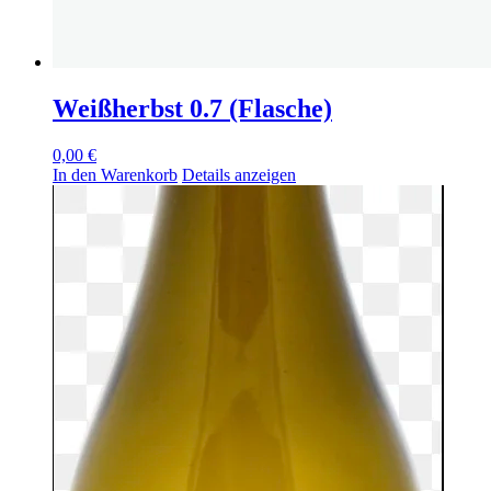
Weißherbst 0.7 (Flasche)
0,00
€
In den Warenkorb
Details anzeigen