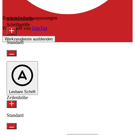
Barrierefreiheitsanpassungen
Inhaltsmodule
Schriftgröße
Präsentiert von
OneTap
Werkzeugleiste ausblenden
Standard
Lesbare Schrift
Zeilenhöhe
Standard