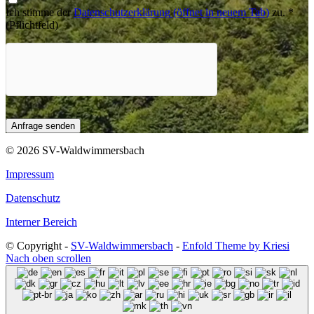
Ich stimme der
Datenschutzerklärung
(öffnet in neuem Tab)
zu.
*
(Pflichtfeld)
© 2026 SV-Waldwimmersbach
Impressum
Datenschutz
Interner Bereich
© Copyright -
SV-Waldwimmersbach
-
Enfold Theme by Kriesi
Nach oben scrollen