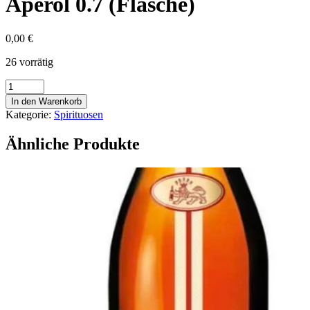
Aperol 0.7 (Flasche)
0,00
€
26 vorrätig
Aperol
0.7
In den Warenkorb
(Flasche)
Kategorie:
Spirituosen
Menge
Ähnliche Produkte